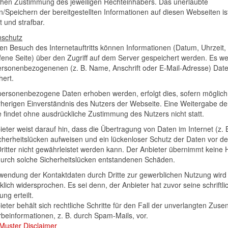
lichen Zustimmung des jeweiligen Rechteinhabers. Das unerlaubte
n/Speichern der bereitgestellten Informationen auf diesen Webseiten ist
t und strafbar.
nschutz
en Besuch des Internetauftritts können Informationen (Datum, Uhrzeit,
fene Seite) über den Zugriff auf dem Server gespeichert werden. Es w
ersonenbezogenenen (z. B. Name, Anschrift oder E-Mail-Adresse) Date
hert.
personenbezogene Daten erhoben werden, erfolgt dies, sofern möglich,
herigen Einverständnis des Nutzers der Webseite. Eine Weitergabe de
e findet ohne ausdrückliche Zustimmung des Nutzers nicht statt.
eter weist darauf hin, dass die Übertragung von Daten im Internet (z. 
icherheitslücken aufweisen und ein lückenloser Schutz der Daten vor d
 Dritter nicht gewährleistet werden kann. Der Anbieter übernimmt keine 
 durch solche Sicherheitslücken entstandenen Schäden.
wendung der Kontaktdaten durch Dritte zur gewerblichen Nutzung wird
lich widersprochen. Es sei denn, der Anbieter hat zuvor seine schriftli
ung erteilt.
eter behält sich rechtliche Schritte für den Fall der unverlangten Zus
beinformationen, z. B. durch Spam-Mails, vor.
Muster Disclaimer