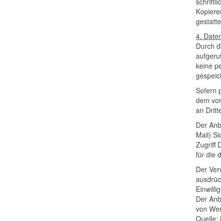
schrift
Kopiere
gestatte
4. Date
Durch d
aufgeru
keine p
gespeic
Sofern 
dem vor
an Dritt
Der Anbi
Mail) S
Zugriff
für die
Der Ver
ausdrück
Einwillig
Der Anbi
von Wer
Quelle: