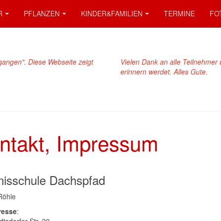
R
PFLANZEN
KINDER&FAMILIEN
TERMINE
FO
gangen". Diese Webseite zeigt
Vielen Dank an alle Teilnehmer 
erinnern werdet. Alles Gute
.
ntakt, Impressum
nisschule Dachspfad
Röhle
resse
: