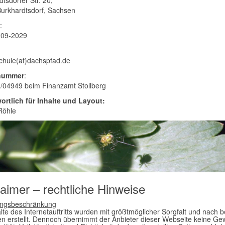
tsdorfer Str. 20,
urkhardtsdorf, Sachsen
:
209-2029
schule(at)dachspfad.de
nummer
:
/04949 beim Finanzamt Stollberg
ortlich für Inhalte und Layout:
Röhle
laimer – rechtliche Hinweise
ungsbeschränkung
alte des Internetauftritts wurden mit größtmöglicher Sorgfalt und nach 
n erstellt. Dennoch übernimmt der Anbieter dieser Webseite keine Ge