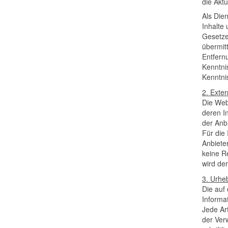
die Aktu
Als Die
Inhalte
Gesetzen
übermit
Entfern
Kenntni
Kenntni
2. Exter
Die Web
deren I
der Anb
Für die 
Anbiete
keine R
wird de
3. Urhe
Die auf 
Informa
Jede Art
der Ver