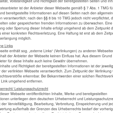
alität, Vollständigkeit und Richtigkeit der bereitgestellten Seiten und Inh
nsteanbieter ist der Anbieter dieser Webseite gemäß § 7 Abs. 1 TMG fü
 und bereitgestellte Informationen auf diesen Seiten nach den allgemei
 verantwortlich; nach den §§ 8 bis 10 TMG jedoch nicht verpflichtet, d
telten oder gespeicherten fremden Informationen zu überwachen. Eine
ung oder Sperrung dieser Inhalte erfolgt umgehend ab dem Zeitpunkt d
s einer konkreten Rechtsverletzung. Eine Haftung ist erst ab dem Zeitp
serlangung möglich.
ne Links
seite enthält sog. „externe Links“ (Verlinkungen) zu anderen Webseite
nhalt der Anbieter der Webseite keinen Einfluss hat. Aus diesem Grund
ieter für diese Inhalte auch keine Gewähr übernehmen.
Inhalte und Richtigkeit der bereitgestellten Informationen ist der jeweili
r der verlinkten Webseite verantwortlich. Zum Zeitpunkt der Verlinkung
echtsverstöße erkennbar. Bei Bekanntwerden einer solchen Rechtsver
r Link umgehend entfernen.
berrecht/ Leistungsschutzrecht
dieser Webseite veröffentlichten Inhalte, Werke und bereitgestellten
tionen unterliegen dem deutschen Urheberrecht und Leistungsschutzre
 der Vervielfältigung, Bearbeitung, Verbreitung, Einspeicherung und je
wertung außerhalb der Grenzen des Urheberrechts bedarf der vorheri