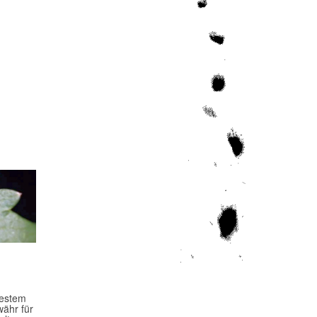
bestem
währ für