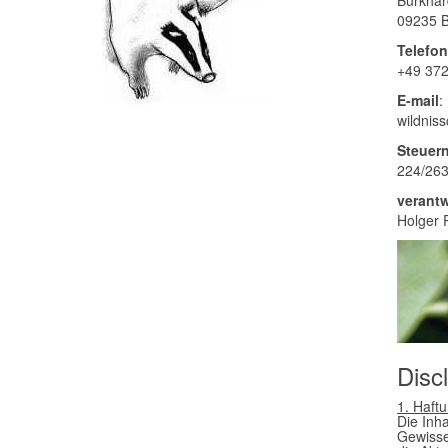
Burkhard
09235 B
Telefon
+49 37
E-mail
:
wildnis
Steuer
224/263
verantw
Holger 
Disc
1. Haft
Die Inh
Gewisse