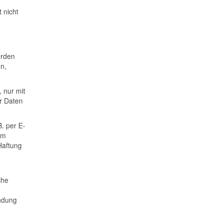
 nicht
erden
n,
 nur mit
r Daten
B. per E-
em
Haftung
che
endung