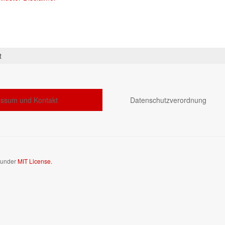
t
ssum und Kontakt
Datenschutzverordnung
d under
MIT License.