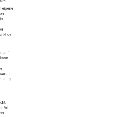
alte.
r eigene
nen
ie
er
unkt der
n, auf
 kann
ge
 waren
letzung
cht.
de Art
gen